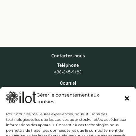
Contactez-nous
Téléphone
438-345-9183
Courriel
contact@ilot-montreal.org
Gérer le consentement aux
cookies
Abonnez-vous
Restez informé.e.s au sujet de nos activités en vous abonnant à
Pour offrir les meilleures expériences, nous utilisons des
notre infolettre
technologies telles que les cookies pour stocker et/ou accéder aux
informations des appareils. Consentir à ces technologies nous
INFOLETTRE
permettra de traiter des données telles que le comportement de
navigation ou les identifiants uniques sur ce site. Ne pas consentir